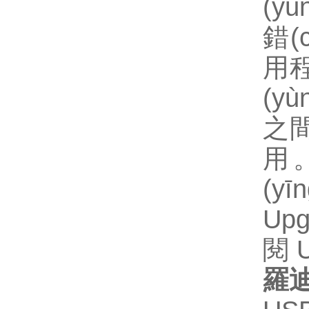
(y
錯(
用程
(y
之間
用
(y
Up
閱 
羅迪