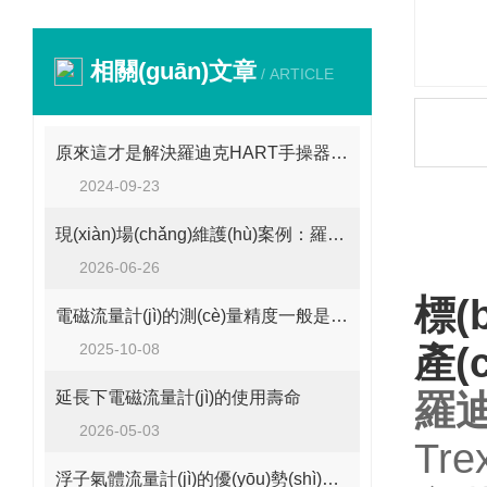
相關(guān)文章
/ ARTICLE
原來這才是解決羅迪克HART手操器常見故障的正確方法！
2024-09-23
產(c
現(xiàn)場(chǎng)維護(hù)案例：羅迪克HART手操器無法開機(jī)、黑屏及按鍵失靈的修復(fù)思路
2026-06-26
標(
電磁流量計(jì)的測(cè)量精度一般是多少?
2025-10-08
產(
延長下電磁流量計(jì)的使用壽命
羅迪
2026-05-03
Tr
浮子氣體流量計(jì)的優(yōu)勢(shì)及應(yīng)用