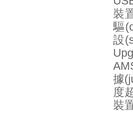
USB
裝置
驅(
設(
Up
AM
據(
度超
裝置